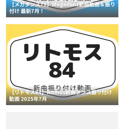
【メガダンス71】Ｍegadanz新曲動画＆振り
付け 最新7月！
【リトモス84】Ritmos新曲ダンス振り付け
動画 2025年7月