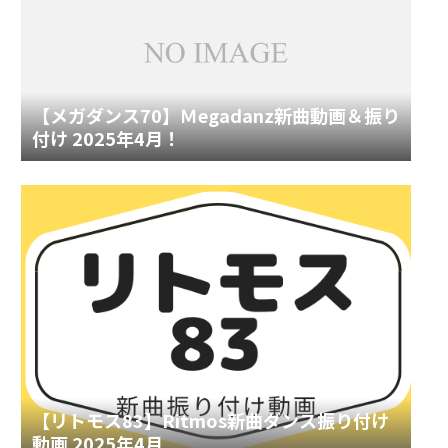
【メガダンス70】Ｍegadanz新曲動画＆振り
付け 2025年4月！
【リトモス83】Ritmos新曲ダンス振り付け
動画 2025年4月