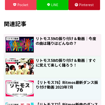
Pocket
LINE
Pinterest
関連記事
リトモス59の振り付け＆動画｜今度
リトモス動画
の曲は踊りはどんなの？
リトモス58の振り付け＆動画｜すぐ
リトモス動画
に覚えて楽しく踊ろう！
【リトモス76】Ritmos最新ダンス振
リトモス動画
り付け動画 2023年7月
【リトモス72】Ritmos新曲のダンス
リトモス動画